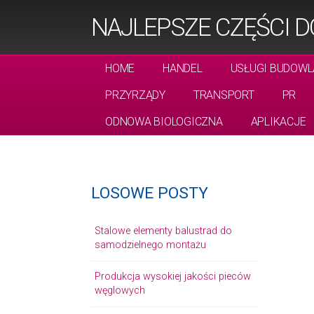
NAJLEPSZE CZĘŚCI D
HOME
HANDEL
USŁUGI BUDOWL
PRZYRZĄDY
TRANSPORT
PR
ODNOWA BIOLOGICZNA
APLIKACJE
LOSOWE POSTY
Stalowe elementy balustrad do
samodzielnego montażu
Produkcja wysokiej jakości pieców
węglowych