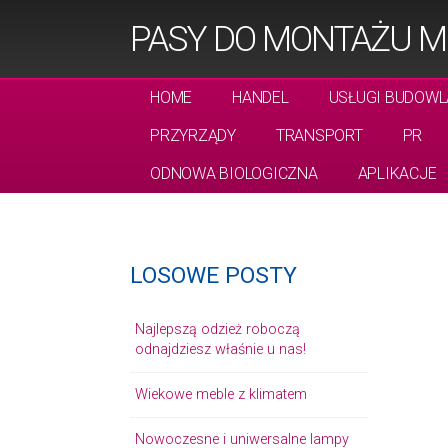
PASY DO MONTAŻU M
HOME
HANDEL
USŁUGI BUDOWL
PRZYRZĄDY
TRANSPORT
PR
ODNOWA BIOLOGICZNA
APLIKACJE
LOSOWE POSTY
Najlepszą odzież roboczą
odnajdziesz właśnie u nas!
Wiekowe meble z klimatem
Nowoczesne i uniwersalne lampy