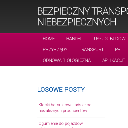
BEZPIECZNY TRANSP
NIEBEZPIECZNYCH
HOME
HANDEL
USŁUGI BUDOWL
PRZYRZĄDY
TRANSPORT
PR
ODNOWA BIOLOGICZNA
APLIKACJE
LOSOWE POSTY
Klocki hamulcowe tańsze od
niezależnych producentów
Ogumienie do pojazdów