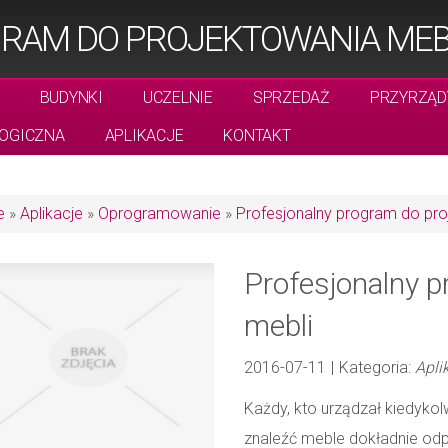
RAM DO PROJEKTOWANIA MEB
BUDYNKI
UCZELNIE
SPRZEDAŻ
PRZYRZĄD
OGICZNA
APLIKACJE
KONTAKT
e
»
Aplikacje
»
Oprogramowanie
»
Profesjonalny program do pro
Profesjonalny p
mebli
2016-07-11
|
Kategoria:
Apli
Każdy, kto urządzał kiedykolw
znaleźć meble dokładnie od