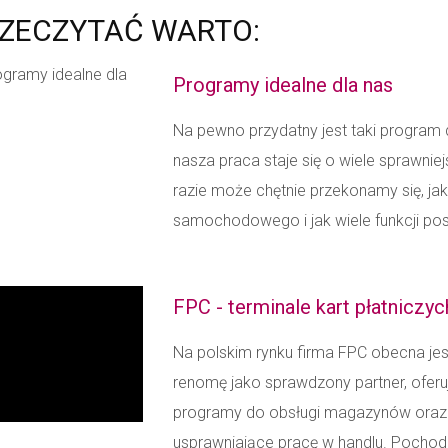
ZECZYTAĆ WARTO:
Programy idealne dla nas
Na pewno przydatny jest taki progra
nasza praca staje się o wiele sprawni
razie może chętnie przekonamy się, jak
samochodowego i jak wiele funkcji pos
FPC - terminale kart płatniczyc
Na polskim rynku firma FPC obecna jest
renomę jako sprawdzony partner, oferują
programy do obsługi magazynów oraz r
usprawniające pracę w handlu. Pochodz