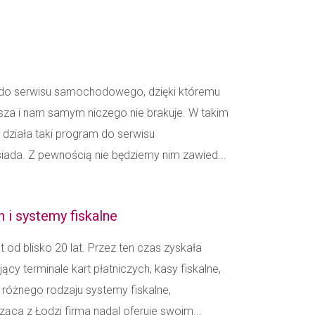
m do serwisu samochodowego, dzięki któremu
ejsza i nam samym niczego nie brakuje. W takim
 działa taki program do serwisu
iada. Z pewnością nie będziemy nim zawied...
h i systemy fiskalne
 od blisko 20 lat. Przez ten czas zyskała
cy terminale kart płatniczych, kasy fiskalne,
óżnego rodzaju systemy fiskalne,
ąca z Łodzi firma nadal oferuje swoim...