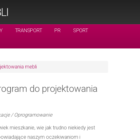
LI
Y
TRANSPORT
PR
SPORT
jektowania mebli
rogram do projektowania
kacje / Oprogramowanie
iek mieszkanie, wie jak trudno niekiedy jest
powiadające naszym oczekiwaniom i