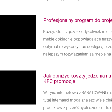
Profesjonalny program do proj
Każdy, kto urządzał kiedykolwiek mieszk
meble dokładnie odpowiadające nasz
optymalnie wykorzystać dostępną przes
najlepszym rozwiązaniem są meble na w
Jak obniżyć koszty jedzenia na
KFC promocje!
Witryna internetowa ZRABATOWANI ma w
tutaj Internauci mogą znaleźć wiele c
produktów z przeróżnych dziedzin. Tu 