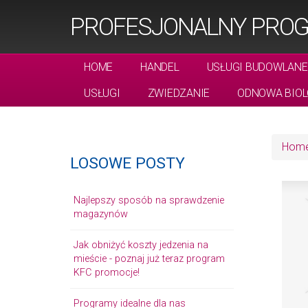
PROFESJONALNY PROG
HOME
HANDEL
USŁUGI BUDOWLANE
USŁUGI
ZWIEDZANIE
ODNOWA BIOL
Hom
LOSOWE POSTY
Najlepszy sposób na sprawdzenie
magazynów
Jak obniżyć koszty jedzenia na
mieście - poznaj już teraz program
KFC promocje!
Programy idealne dla nas