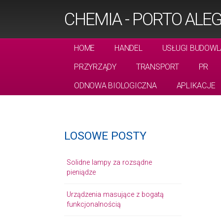
CHEMIA - PORTO ALE
HOME
HANDEL
USŁUGI BUDOWL
PRZYRZĄDY
TRANSPORT
PR
ODNOWA BIOLOGICZNA
APLIKACJE
LOSOWE POSTY
Solidne lampy za rozsądne
pieniądze
Urządzenia masujące z bogatą
funkcjonalnością