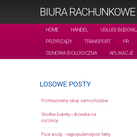
BIURA RACHUNKOWE 
HOME
HANDEL
USŁUGI BUDOWL
PRZYRZĄDY
TRANSPORT
PR
ODNOWA BIOLOGICZNA
APLIKACJE
LOSOWE POSTY
Profesjonalny skup samochodów
Słodkie bukiety i drzewka na
rocznicę
Picie wody - najpopularniejsze fakty