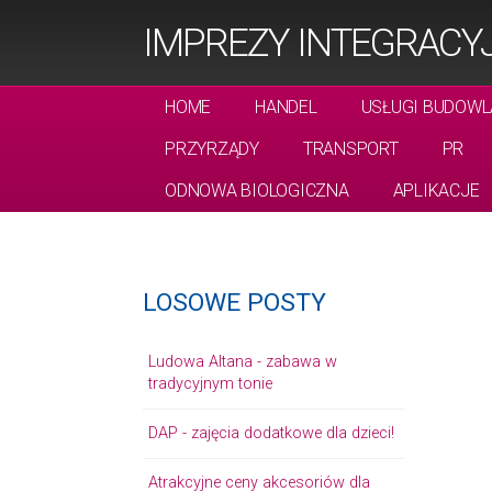
IMPREZY INTEGRACYJ
HOME
HANDEL
USŁUGI BUDOWL
PRZYRZĄDY
TRANSPORT
PR
ODNOWA BIOLOGICZNA
APLIKACJE
LOSOWE POSTY
Ludowa Altana - zabawa w
tradycyjnym tonie
DAP - zajęcia dodatkowe dla dzieci!
Atrakcyjne ceny akcesoriów dla