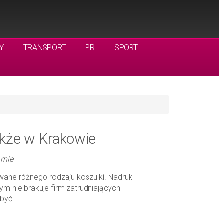
Y
TRANSPORT
PR
SPORT
akże w Krakowie
rnie
ane różnego rodzaju koszulki. Nadruk
ym nie brakuje firm zatrudniających
być...