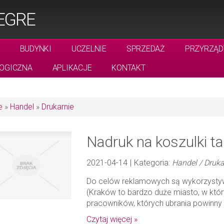
LEGRE
BUDYNKI
UCZELNIE
SPRZEDAŻ
PRZYRZĄD
OGICZNA
APLIKACJE
KONTAKT
e
»
Handel
»
Drukarnie
Nadruk na koszulki t
2021-04-14
|
Kategoria:
Handel / Druka
Do celów reklamowych są wykorzystyw
(Kraków to bardzo duże miasto, w któr
pracowników, których ubrania powinny 
Czytaj więcej »