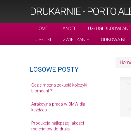
DRUKARNIE - PORTO A
HOME
HANDEL
USŁUGI BUDOWLANE
USŁUGI
ZWIEDZANIE
ODNOWA BIOL
Hom
LOSOWE POSTY
Gdzie można zakupić kolczyki
blomdahl ?
Atrakcyjna praca w BMW dla
każdego
Produkcja najlepszej jakości
materiałów do druku