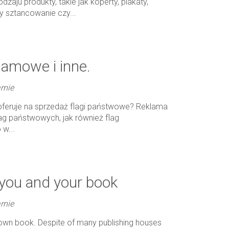
aju produkty, takie jak koperty, plakaty,
my sztancowanie czy...
lamowe i inne.
rnie
 oferuje na sprzedaż flagi państwowe? Reklama
ag państwowych, jak również flag
w...
 you and your book
rnie
 own book. Despite of many publishing houses