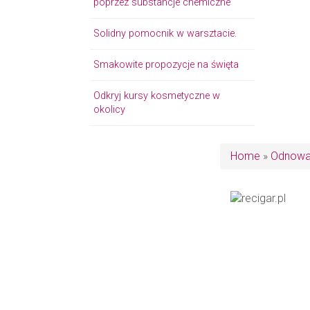
poprzez substancje chemiczne
Solidny pomocnik w warsztacie.
Smakowite propozycje na święta
Odkryj kursy kosmetyczne w
okolicy
Home
»
Odnowa 