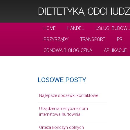
DIETETYKA, ODCHUDZ
HOME
HANDEL
USŁUGI BUDOWL
PRZYRZĄDY
TRANSPORT
PR
ODNOWA BIOLOGICZNA
APLIKACJE
LOSOWE POSTY
Najlepsze soczewki kontaktowe
Urządzeniamedyczne.com
internetowa hurtownia
Orteza kończyn dolnych