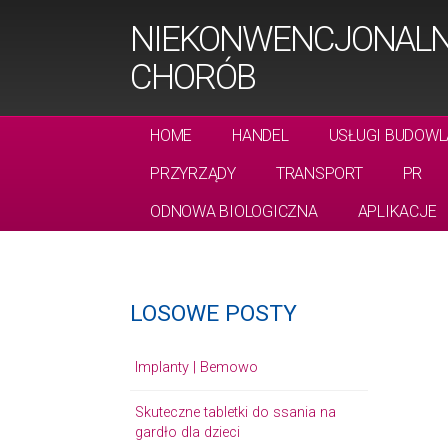
NIEKONWENCJONALN
CHORÓB
HOME
HANDEL
USŁUGI BUDOWL
PRZYRZĄDY
TRANSPORT
PR
ODNOWA BIOLOGICZNA
APLIKACJE
LOSOWE POSTY
Implanty | Bemowo
Skuteczne tabletki do ssania na
gardło dla dzieci