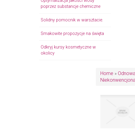
Optymalizacja jakości wody
poprzez substancje chemiczne
Solidny pomocnik w warsztacie.
Smakowite propozycje na święta
Odkryj kursy kosmetyczne w
okolicy
Home
»
Odnowa 
Niekonwencjona