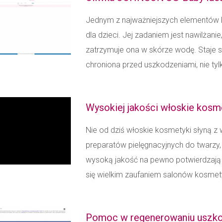
Jednym z najważniejszych elementów k
dla dzieci. Jej zadaniem jest nawilżanie
zatrzymuje ona w skórze wodę. Staje si
chroniona przed uszkodzeniami, nie tylk
Wysokiej jakości włoskie kosm
Nie od dziś włoskie kosmetyki słyną z 
preparatów pielęgnacyjnych do twarzy,
wysoką jakość na pewno potwierdzają 
się wielkim zaufaniem salonów kosmety
Pomoc w regenerowaniu uszko