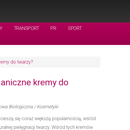
Y
TRANSPORT
PR
SPORT
kremy do twarzy?
ganiczne kremy do
wa Biologiczna / Kosmetyki
cieszą się coraz większą popularnością, wśród
ralnej pielęgnacji twarzy. Wśród tych kremów