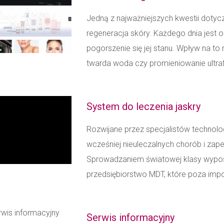
Jedną z najważniejszych kwestii dotycząc
regeneracja skóry. Każdego dnia jest 
pogorszenie się jej stanu. Wpływ na to
twarda woda czy promieniowanie ultrafio
System do leczenia jaskry
Rozwijane przez specjalistów technolo
wcześniej nieuleczalnych chorób i zape
Sprowadzaniem światowej klasy wyposa
przedsiębiorstwo MDT, które poza imp
Serwis informacyjny