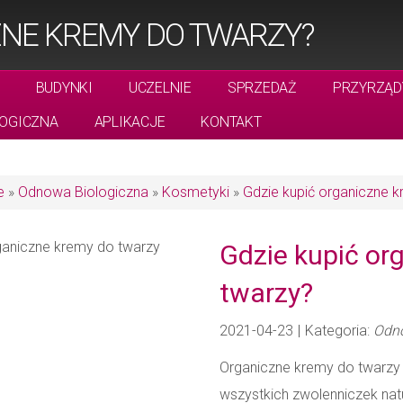
ZNE KREMY DO TWARZY?
BUDYNKI
UCZELNIE
SPRZEDAŻ
PRZYRZĄD
OGICZNA
APLIKACJE
KONTAKT
e
»
Odnowa Biologiczna
»
Kosmetyki
»
Gdzie kupić organiczne 
Gdzie kupić or
twarzy?
2021-04-23
|
Kategoria:
Odno
Organiczne kremy do twarzy 
wszystkich zwolenniczek natu