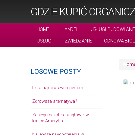
GDZIE KUPIĆ ORGANIC
HOME
HANDEL
USŁUGI BUDOWLANE
USŁUGI
ZWIEDZANIE
ODNOWA BIOL
Hom
LOSOWE POSTY
Lista najnowszych perfum
Zdrowsza alternatywa?
Zabiegi mezoterapii igłowej w
klinice Amaryllis
Najlepsza psychoterapia w