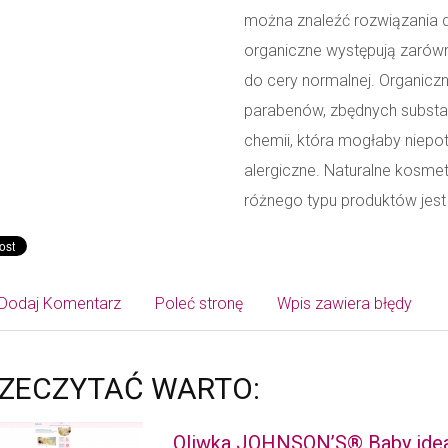
można znaleźć rozwiązania 
organiczne występują zarówno 
do cery normalnej. Organicz
parabenów, zbędnych substanc
chemii, która mogłaby niepo
alergiczne. Naturalne kosme
różnego typu produktów jest
Dodaj Komentarz
Poleć stronę
Wpis zawiera błędy
ZECZYTAĆ WARTO:
Oliwka JOHNSON’S® Baby idealn