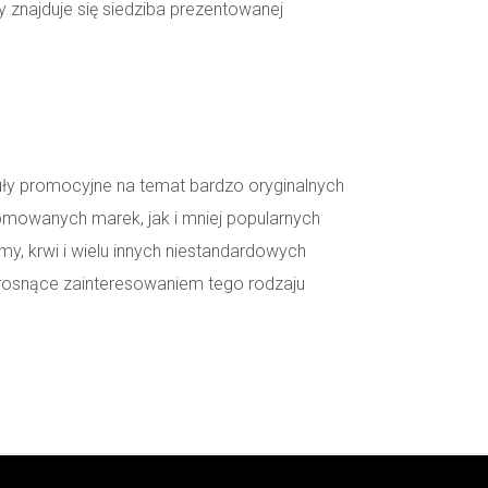
y znajduje się siedziba prezentowanej
kuły promocyjne na temat bardzo oryginalnych
omowanych marek, jak i mniej popularnych
, krwi i wielu innych niestandardowych
osnące zainteresowaniem tego rodzaju