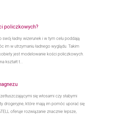
ci policzkowych?
o swój ładny wizerunek i w tym celu poddają
óc im w utrzymaniu ładnego wyglądu. Takim
kobiety jest modelowanie kości policzkowych.
a kształt t...
 magnezu
rzetłuszczającymi się włosami czy słabymi
ty drogeryjne, które mają im pomóc uporać się
ELL oferuje rozwiązanie znacznie lepsze,