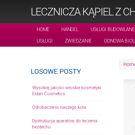
LECZNICZA KĄPIEL Z 
HOME
HANDEL
USŁUGI BUDOWLANE
USŁUGI
ZWIEDZANIE
ODNOWA BIOL
Hom
LOSOWE POSTY
Wysokiej jakości włoskie kosmetyki
Eldan Cosmetics
Odrobaczenie naszego kota
Dystrybucja aparatów do leczenia
bezdechu