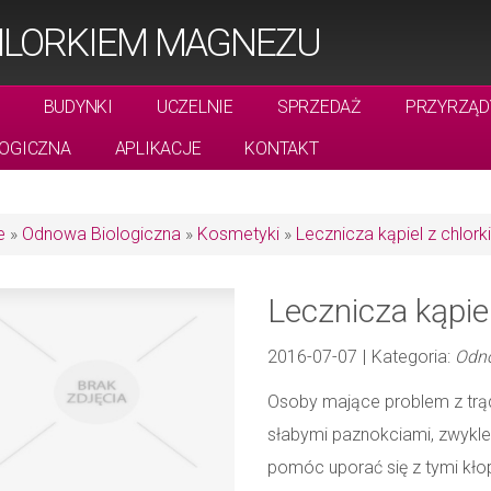
CHLORKIEM MAGNEZU
BUDYNKI
UCZELNIE
SPRZEDAŻ
PRZYRZĄD
OGICZNA
APLIKACJE
KONTAKT
e
»
Odnowa Biologiczna
»
Kosmetyki
»
Lecznicza kąpiel z chlo
Lecznicza kąpie
2016-07-07
|
Kategoria:
Odno
Osoby mające problem z trąd
słabymi paznokciami, zwykle 
pomóc uporać się z tymi kł