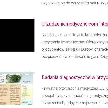
szybsze i przede wszystkim naturalne, 
Urządzeniamedyczne.com inte
Nasz serwis to hurtownia kosmetyczna 
urządzenia kosmetyczne. Oferowany as
producentów z Polski i Europy, charakt
bezpieczeństwo i łatwość użycia. Dzię
Badania diagnostyczne w przy
Prywatna przychodnia medyczna J.J. C
specjalistycznych badań diagnostyc
urządzeniach, jednym z najczęściej pr