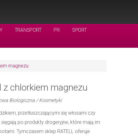
Y
TRANSPORT
PR
SPORT
rkiem magnezu
l z chlorkiem magnezu
wa Biologiczna / Kosmetyki
zikiem, przetłuszczającymi się włosami czy
sięgają po produkty drogeryjne, które mają im
opotami. Tymczasem sklep RATELL oferuje