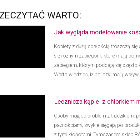
ZECZYTAĆ WARTO:
Jak wygląda modelowanie koś
Kobiety z dużą dbałością troszczą się 
się różnym zabiegom, które mają pom
zabiegiem, którym poddają się często 
Warto wiedzieć, iż policzki mają wpływ n
Lecznicza kąpiel z chlorkiem
Osoby mające problem z trądzikiem, p
paznokciami, zwykle sięgają po produk
z tymi kłopotami. Tymczasem sklep RAT