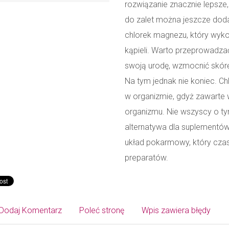
rozwiązanie znacznie lepsze,
do zalet można jeszcze doda
chlorek magnezu, który wyko
kąpieli. Warto przeprowadza
swoją urodę, wzmocnić skórę 
Na tym jednak nie koniec. 
w organizmie, gdyż zawarte w
organizmu. Nie wszyscy o t
alternatywa dla suplementó
układ pokarmowy, który cza
preparatów.
Dodaj Komentarz
Poleć stronę
Wpis zawiera błędy