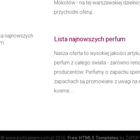
Mokotów - na tej warszawskiej dzielnic
przychodni oferuj...
Lista najnowszych perfum
Nasza oferta to wysokiej jakości arty
perfum z całego świata - zarówno ren
producentów. Perfumy o zapachu spermy
zapachach są promowane z uwagi na r
kosme...
© www.portoalegre.com.pl 2016.
Free HTML5 Templates
by ZyPOP