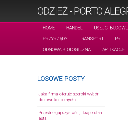
ODZIEŻ - PORTO ALEG
HOME
HANDEL
USŁUGI BUDOWL
PRZYRZĄDY
TRANSPORT
PR
ODNOWA BIOLOGICZNA
APLIKACJE
LOSOWE POSTY
Jaka firma oferuje szeroki wybór
dozowniki do mydła
Przestrzegaj czystości, dbaj o stan
auta