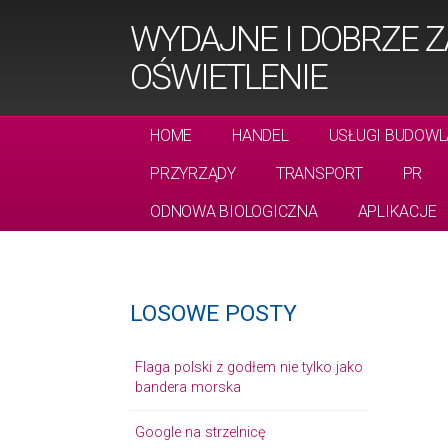
WYDAJNE I DOBRZE 
OŚWIETLENIE
HOME
HANDEL
USŁUGI BUDOWL
PRZYRZĄDY
TRANSPORT
PR
ODNOWA BIOLOGICZNA
APLIKACJE
LOSOWE POSTY
Flaga polski z godłem nie tylko jako
bandera morska
Google na strzelnicę