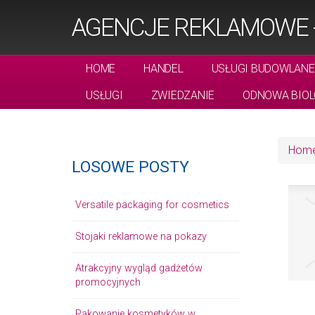
AGENCJE REKLAMOWE -
HOME
HANDEL
USŁUGI BUDOWLANE
USŁUGI
ZWIEDZANIE
ODNOWA BIOL
Hom
LOSOWE POSTY
Versatile packaging for cosmetics
Stojaki reklamowe na pokazy
Atrakcyjny wygląd gadżetów
promocyjnych
Pakowanie kosmetyków w