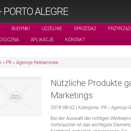
 PORTO ALEGRE
BUDYNKI
UCZELNIE
SPRZEDAŻ
PRZYRZĄD
OGICZNA
APLIKACJE
KONTAKT
e
»
PR
»
Agencje Reklamowe
Nützliche Produkte g
Marketings
2018-08-02
|
Kategoria:
PR / Agencje
Bei der Auswahl der richtigen Werbeprod
Verbraucher ist das wichtigste Elemen