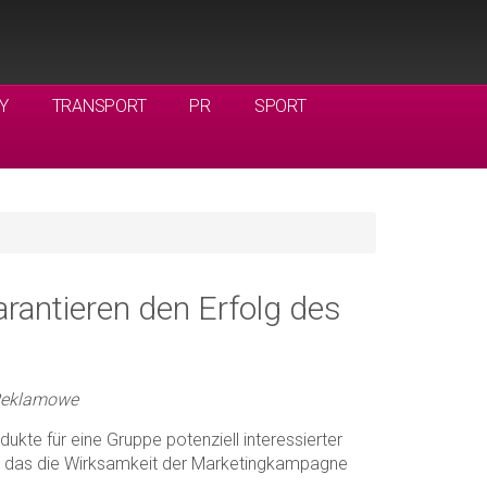
Y
TRANSPORT
PR
SPORT
arantieren den Erfolg des
 Reklamowe
ukte für eine Gruppe potenziell interessierter
t, das die Wirksamkeit der Marketingkampagne