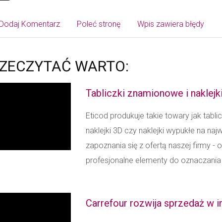
Dodaj Komentarz
Poleć stronę
Wpis zawiera błędy
ZECZYTAĆ WARTO:
Tabliczki znamionowe i naklejki
Eticod produkuje takie towary jak tabli
naklejki 3D czy naklejki wypukłe na 
zapoznania się z ofertą naszej firmy 
profesjonalne elementy do oznaczania i
Carrefour rozwija sprzedaż w i