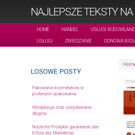
NAJLEPSZE TEKSTY NA
HOME
HANDEL
USŁUGI BUDOWLANE
USŁUGI
ZWIEDZANIE
ODNOWA BIOL
Hom
LOSOWE POSTY
Pakowanie kosmetyków w
podwójne opakowania
Windykacja oraz odzyskiwanie
długów
Nützliche Produkte garantieren den
Erfolg des Marketings