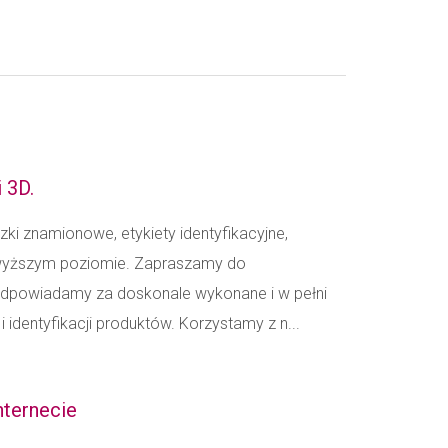
 3D.
czki znamionowe, etykiety identyfikacyjne,
najwyższym poziomie. Zapraszamy do
- odpowiadamy za doskonale wykonane i w pełni
 identyfikacji produktów. Korzystamy z n...
nternecie