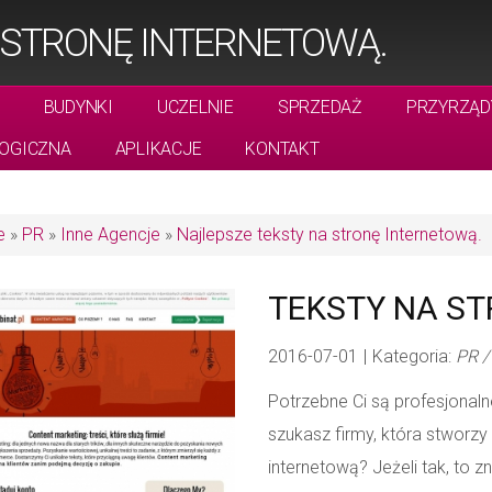
 STRONĘ INTERNETOWĄ.
BUDYNKI
UCZELNIE
SPRZEDAŻ
PRZYRZĄD
OGICZNA
APLIKACJE
KONTAKT
e
»
PR
»
Inne Agencje
»
Najlepsze teksty na stronę Internetową.
TEKSTY NA S
2016-07-01
|
Kategoria:
PR /
Potrzebne Ci są profesjonal
szukasz firmy, która stworzy 
internetową? Jeżeli tak, to