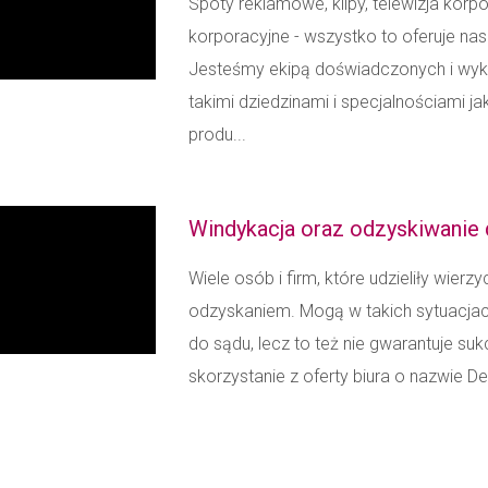
Spoty reklamowe, klipy, telewizja korp
korporacyjne - wszystko to oferuje na
Jesteśmy ekipą doświadczonych i wyk
takimi dziedzinami i specjalnościami ja
produ...
Windykacja oraz odzyskiwanie
Wiele osób i firm, które udzieliły wie
odzyskaniem. Mogą w takich sytuacjac
do sądu, lecz to też nie gwarantuje s
skorzystanie z oferty biura o nazwie D