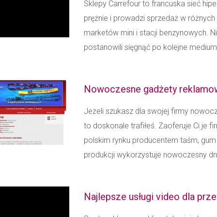
Sklepy Carrefour to francuska sieć hip
prężnie i prowadzi sprzedaż w różnyc
marketów mini i stacji benzynowych. 
postanowili sięgnąć po kolejne medium
Nowoczesne gadżety reklamow
Jeżeli szukasz dla swojej firmy nowo
to doskonale trafiłeś. Zaoferuje Ci je f
polskim rynku producentem taśm, gum
produkcji wykorzystuje nowoczesny dru
Najlepsze usługi video dla prz