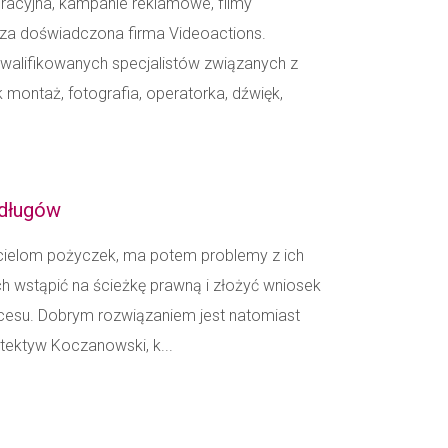
oracyjna, kampanie reklamowe, filmy
sza doświadczona firma Videoactions.
walifikowanych specjalistów związanych z
k montaż, fotografia, operatorka, dźwięk,
 długów
rzycielom pożyczek, ma potem problemy z ich
h wstąpić na ścieżkę prawną i złożyć wniosek
ukcesu. Dobrym rozwiązaniem jest natomiast
etektyw Koczanowski, k...