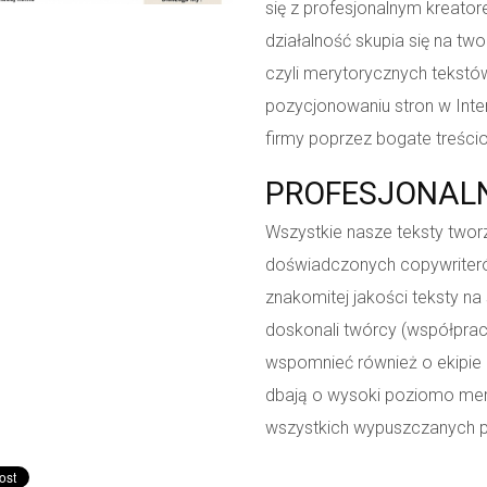
się z profesjonalnym kreator
działalność skupia się na tw
czyli merytorycznych teks
pozycjonowaniu stron w Inter
firmy poprzez bogate treści
PROFESJONALN
Wszystkie nasze teksty twor
doświadczonych copywriterów
znakomitej jakości teksty na
doskonali twórcy (współpra
wspomnieć również o ekipie 
dbają o wysoki poziomo meryt
wszystkich wypuszczanych p