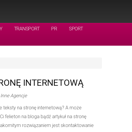
Y
TRANSPORT
PR
SPORT
TRONĘ INTERNETOWĄ
 Inne Agencje
ne teksty na stronę internetową? A może
Ci felieton na bloga bądź artykuł na stronę
 znakomitym rozwiązaniem jest skontaktowanie