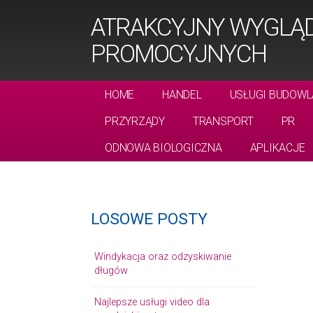
ATRAKCYJNY WYGLĄ
PROMOCYJNYCH
HOME
HANDEL
USŁUGI BUDOWL
PRZYRZĄDY
TRANSPORT
PR
ODNOWA BIOLOGICZNA
APLIKACJE
LOSOWE POSTY
Windykacja oraz odzyskiwanie
długów
Najlepsze usługi video dla