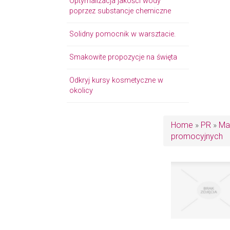
Optymalizacja jakości wody
poprzez substancje chemiczne
Solidny pomocnik w warsztacie.
Smakowite propozycje na święta
Odkryj kursy kosmetyczne w
okolicy
Home
»
PR
»
Ma
promocyjnych