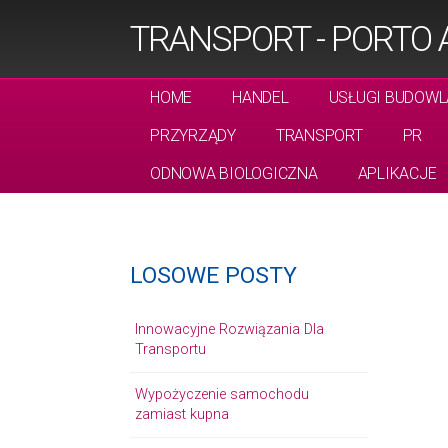
TRANSPORT - PORTO 
HOME
HANDEL
USŁUGI BUDOWL
PRZYRZĄDY
TRANSPORT
PR
ODNOWA BIOLOGICZNA
APLIKACJE
LOSOWE POSTY
Innowacyjne Rozwiązania Dla
Transportu
Wypożyczenie samochodu
zamiast kupna