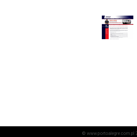
© www.portoalegre.com.pl 