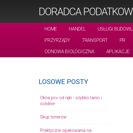
DORADCA PODATKOWY
HOME
HANDEL
USŁUGI BUDOWL
PRZYRZĄDY
TRANSPORT
PR
ODNOWA BIOLOGICZNA
APLIKACJE
LOSOWE POSTY
Okna pcv od ręki - szybko tanio i
solidnie
Skup tonerów
Praktyczne opakowania na