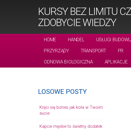
KURSY BEZ LIMITU 
ZDOBYCIE WIEDZY
HOME
HANDEL
USŁUGI BUDOWL
PRZYRZĄDY
TRANSPORT
PR
ODNOWA BIOLOGICZNA
APLIKACJE
LOSOWE POSTY
Kręci się biznes jak koła w Twoim
aucie.
Kapcie męskie to świetny dodatek