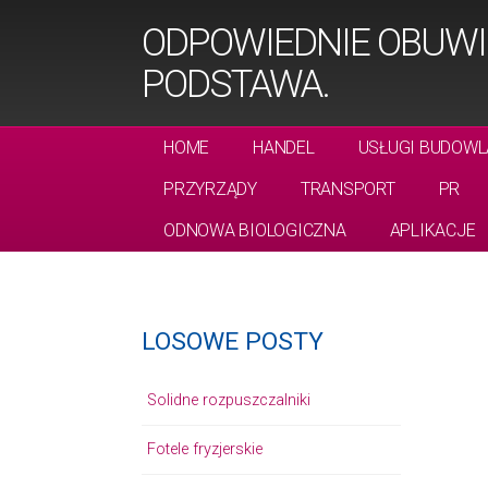
ODPOWIEDNIE OBUWI
PODSTAWA.
HOME
HANDEL
USŁUGI BUDOWL
PRZYRZĄDY
TRANSPORT
PR
ODNOWA BIOLOGICZNA
APLIKACJE
LOSOWE POSTY
Solidne rozpuszczalniki
Fotele fryzjerskie