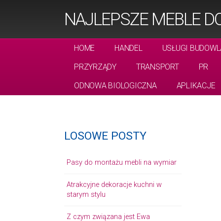
NAJLEPSZE MEBLE DO
HOME
HANDEL
USŁUGI BUDOWL
PRZYRZĄDY
TRANSPORT
PR
ODNOWA BIOLOGICZNA
APLIKACJE
LOSOWE POSTY
Pasy do montażu mebli na wymiar
Atrakcyjne dekoracje kuchni w
starym stylu
Z czym związana jest Ewa