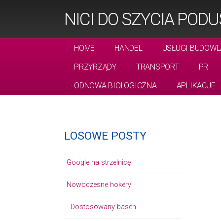
NICI DO SZYCIA POD
HOME
HANDEL
USŁUGI BUDOWL
PRZYRZĄDY
TRANSPORT
PR
ODNOWA BIOLOGICZNA
APLIKACJE
LOSOWE POSTY
Google na strzelnicę
Nowoczesne hokery
Dostosowany basen