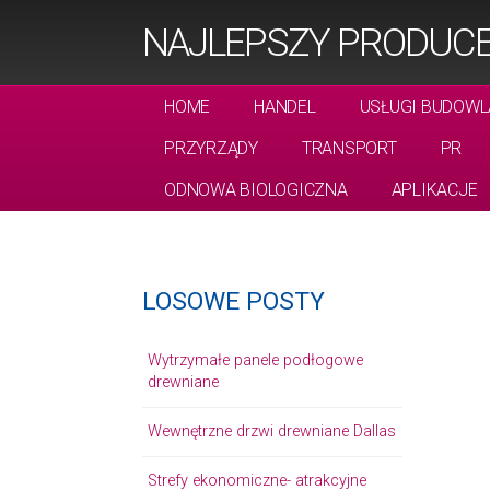
NAJLEPSZY PRODUCE
HOME
HANDEL
USŁUGI BUDOWL
PRZYRZĄDY
TRANSPORT
PR
ODNOWA BIOLOGICZNA
APLIKACJE
LOSOWE POSTY
Wytrzymałe panele podłogowe
drewniane
Wewnętrzne drzwi drewniane Dallas
Strefy ekonomiczne- atrakcyjne