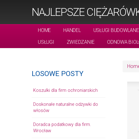
NAJLEPSZE CIĘŻARÓW
HOME
HANDEL
USŁUGI BUDOWLANE
USŁUGI
ZWIEDZANIE
ODNOWA BIOL
Hom
LOSOWE POSTY
Koszulki dla firm ochroniarskich
Doskonałe naturalne odżywki do
włosów
Doradca podatkowy dla firm.
Wrocław