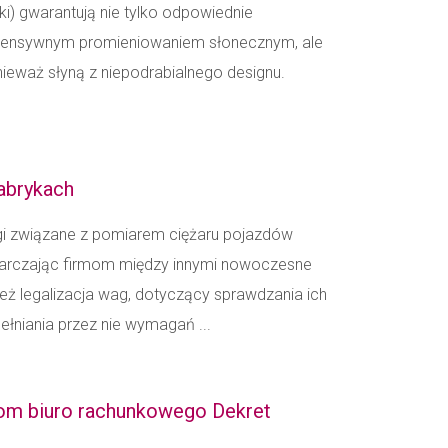
) gwarantują nie tylko odpowiednie
ntensywnym promieniowaniem słonecznym, ale
onieważ słyną z niepodrabialnego designu.
abrykach
gi związane z pomiarem ciężaru pojazdów
tarczając firmom między innymi nowoczesne
też legalizacja wag, dotyczący sprawdzania ich
ełniania przez nie wymagań ...
gom biuro rachunkowego Dekret