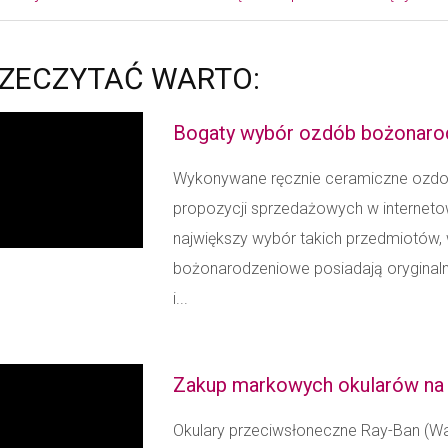
ZECZYTAĆ WARTO:
Bogaty wybór ozdób bożonar
Wykonywane ręcznie ceramiczne ozdob
propozycji sprzedażowych w internet
największy wybór takich przedmiotów, 
bożonarodzeniowe posiadają oryginalne
i...
Zakup markowych okularów na l
Okulary przeciwsłoneczne Ray-Ban (Wa