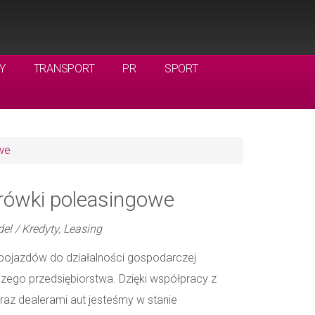
Y
TRANSPORT
PR
SPORT
we
arówki poleasingowe
el / Kredyty, Leasing
pojazdów do działalności gospodarczej
zego przedsiębiorstwa. Dzięki współpracy z
az dealerami aut jesteśmy w stanie