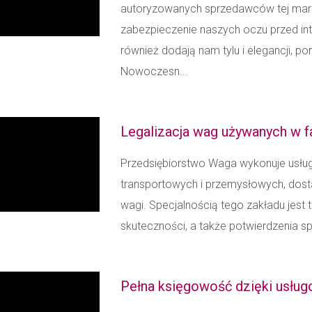
autoryzowanych sprzedawców tej marki
zabezpieczenie naszych oczu przed i
również dodają nam tylu i elegancji, p
Nowoczesn...
Legalizacja wag używanych w f
Przedsiębiorstwo Waga wykonuje usłu
transportowych i przemysłowych, dos
wagi. Specjalnością tego zakładu jest 
skuteczności, a także potwierdzenia sp
Pełna księgowość dzięki usłu