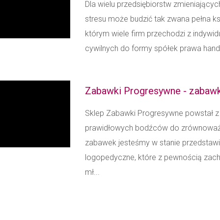
Dla wielu przedsiębiorstw zmieniający
stresu może budzić tak zwana pełna k
którym wiele firm przechodzi z indywid
cywilnych do formy spółek prawa hand
Zabawki Progresywne - zabaw
Sklep Zabawki Progresywne powstał z 
prawidłowych bodźców do zrównoważon
zabawek jesteśmy w stanie przedsta
logopedyczne, które z pewnością zach
mł...