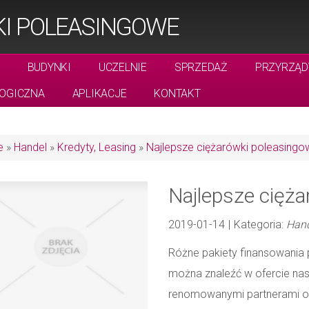
KI POLEASINGOWE
BUDYNKI
UCZELNIE
SPRZEDAŻ
PRZYRZĄD
OGICZNA
APLIKACJE
KONTAKT
e
»
Handel
»
Kredyty, Leasing
»
Najlepsze ciężarówki poleasingo
Najlepsze cięż
2019-01-14
|
Kategoria:
Hand
Różne pakiety finansowania 
można znaleźć w ofercie nas
renomowanymi partnerami or