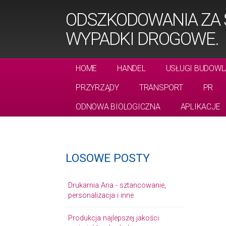
ODSZKODOWANIA ZA Ś
WYPADKI DROGOWE.
HOME
HANDEL
USŁUGI BUDOWL
PRZYRZĄDY
TRANSPORT
PR
ODNOWA BIOLOGICZNA
APLIKACJE
LOSOWE POSTY
Drukarnia Aria - sztancowanie,
personalizacja i inne.
Produkcja najlepszej jakości