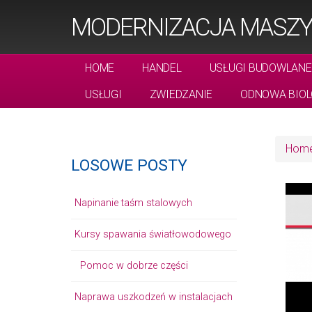
MODERNIZACJA MASZ
HOME
HANDEL
USŁUGI BUDOWLANE
USŁUGI
ZWIEDZANIE
ODNOWA BIOL
Hom
LOSOWE POSTY
Napinanie taśm stalowych
Kursy spawania światłowodowego
Pomoc w dobrze części
Naprawa uszkodzeń w instalacjach