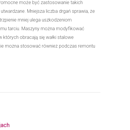
. Pomocne może być zastosowanie takich
utwardzane. Mniejsza liczba drgań sprawia, że
trzpienie mniej ulega uszkodzeniom
u tarciu. Maszyny można modyfikować
 których obracają się wałki stalowe
kie można stosować również podczas remontu
jach