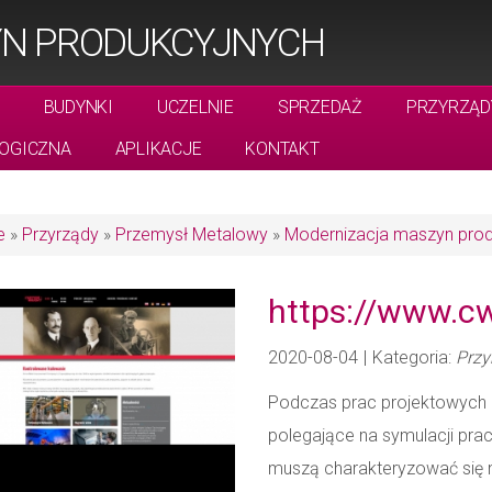
YN PRODUKCYJNYCH
BUDYNKI
UCZELNIE
SPRZEDAŻ
PRZYRZĄD
OGICZNA
APLIKACJE
KONTAKT
e
»
Przyrządy
»
Przemysł Metalowy
»
Modernizacja maszyn prod
https://www.cw
2020-08-04
|
Kategoria:
Przy
Podczas prac projektowych i
polegające na symulacji pra
muszą charakteryzować się 