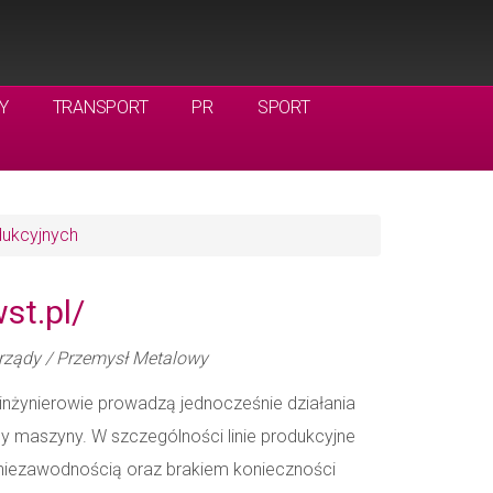
Y
TRANSPORT
PR
SPORT
ukcyjnych
st.pl/
rządy / Przemysł Metalowy
nżynierowie prowadzą jednocześnie działania
cy maszyny. W szczególności linie produkcyjne
niezawodnością oraz brakiem konieczności