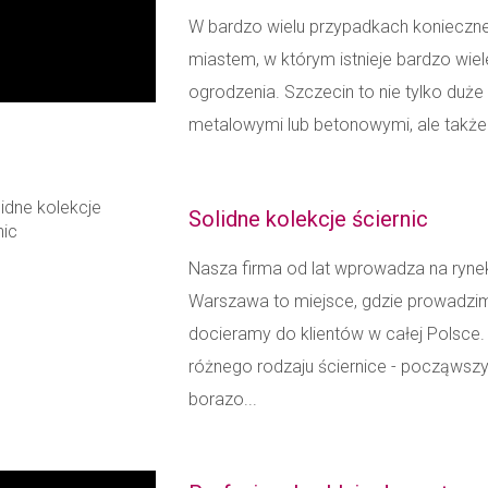
W bardzo wielu przypadkach konieczne
miastem, w którym istnieje bardzo wi
ogrodzenia. Szczecin to nie tylko duż
metalowymi lub betonowymi, ale także m
Solidne kolekcje ściernic
Nasza firma od lat wprowadza na rynek
Warszawa to miejsce, gdzie prowadzim
docieramy do klientów w całej Polsc
różnego rodzaju ściernice - począwsz
borazo...