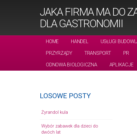
JAKA FIRMA MA DO 
DLA GASTRONOMII
HOME
HANDEL
USŁUGI BUDOWL
PRZYRZĄDY
TRANSPORT
PR
ODNOWA BIOLOGICZNA
APLIKACJE
LOSOWE POSTY
Żyrandol kula
Wybór zabawek dla dzieci do
dwóch lat