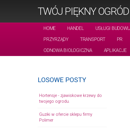
TWÓJ PIĘKNY OGRÓD
HOME
HANDEL
USŁUGI BUDOWL
PRZYRZĄDY
TRANSPORT
PR
ODNOWA BIOLOGICZNA
APLIKACJE
LOSOWE POSTY
Hortensje - zjawiskowe krzewy do
twojego ogrodu.
Guziki w ofercie sklepu firmy
Polimer