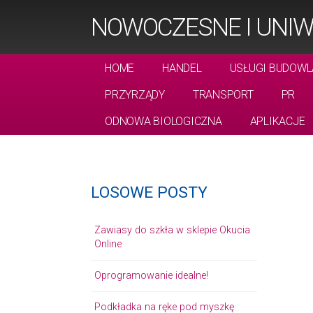
NOWOCZESNE I UNIW
HOME
HANDEL
USŁUGI BUDOWL
PRZYRZĄDY
TRANSPORT
PR
ODNOWA BIOLOGICZNA
APLIKACJE
LOSOWE POSTY
Zawiasy do szkła w sklepie Okucia
Online
Oprogramowanie idealne!
Podkładka na ręke pod myszkę