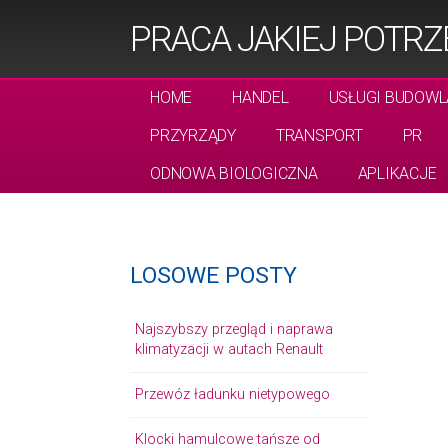
PRACA JAKIEJ POTRZ
HOME
HANDEL
USŁUGI BUDOWL
PRZYRZĄDY
TRANSPORT
PR
ODNOWA BIOLOGICZNA
APLIKACJE
LOSOWE POSTY
Najszybszy przegląd i naprawa
klimatyzacji w autach Renault
Przewóz ładunku nietypowego
Klocki hamulcowe tańsze od