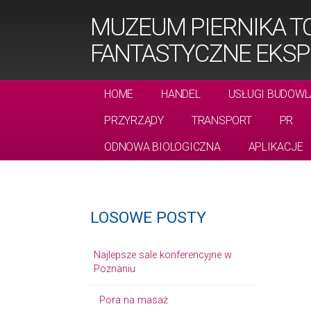
MUZEUM PIERNIKA T
FANTASTYCZNE EKSP
HOME
HANDEL
USŁUGI BUDOWL
PRZYRZĄDY
TRANSPORT
PR
ODNOWA BIOLOGICZNA
APLIKACJE
LOSOWE POSTY
Najlepsze sale konferencyjne w
Poznaniu
Pora na masaż