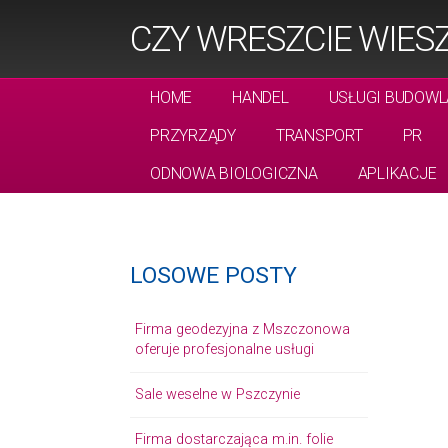
CZY WRESZCIE WIESZ
HOME
HANDEL
USŁUGI BUDOWL
PRZYRZĄDY
TRANSPORT
PR
ODNOWA BIOLOGICZNA
APLIKACJE
LOSOWE POSTY
Firma geodezyjna z Mszczonowa
oferuje profesjonalne usługi
Sale weselne w Pszczynie
Firma dostarczająca m.in. folie