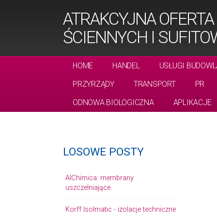
ATRAKCYJNA OFERTA
ŚCIENNYCH I SUFIT
HOME
HANDEL
USŁUGI BUDOWL
PRZYRZĄDY
TRANSPORT
PR
ODNOWA BIOLOGICZNA
APLIKACJE
LOSOWE POSTY
AlChimica: membrany
uszczelniające.
Korff Isolmatic - izolacje techniczne