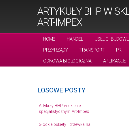
ARTYKUŁY BHP W SK
ART-IMPEX
HOME
HANDEL
USŁUGI BUDOWL
PRZYRZĄDY
TRANSPORT
PR
ODNOWA BIOLOGICZNA
APLIKACJE
LOSOWE POSTY
Artykuły BHP w sklepie
specjalistycznym Art-Impex
Słodkie bukiety i drzewka na