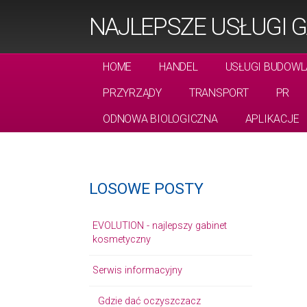
NAJLEPSZE USŁUGI G
HOME
HANDEL
USŁUGI BUDOWL
PRZYRZĄDY
TRANSPORT
PR
ODNOWA BIOLOGICZNA
APLIKACJE
LOSOWE POSTY
EVOLUTION - najlepszy gabinet
kosmetyczny
Serwis informacyjny
Gdzie dać oczyszczacz