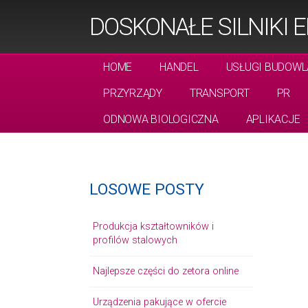
DOSKONAŁE SILNIKI 
HOME
HANDEL
USŁUGI BUDOWL
PRZYRZĄDY
TRANSPORT
PR
ODNOWA BIOLOGICZNA
APLIKACJE
LOSOWE POSTY
Produkcja kształtowników i
profilów stalowych
Najlepsze części do zetora online
Urządzenia pakujące w ofercie