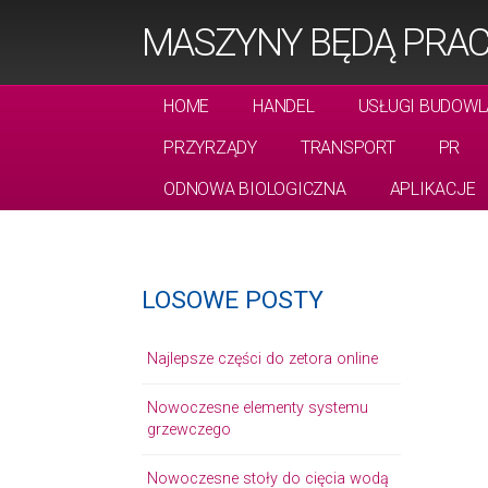
MASZYNY BĘDĄ PRA
HOME
HANDEL
USŁUGI BUDOWL
PRZYRZĄDY
TRANSPORT
PR
ODNOWA BIOLOGICZNA
APLIKACJE
LOSOWE POSTY
Najlepsze części do zetora online
Nowoczesne elementy systemu
grzewczego
Nowoczesne stoły do cięcia wodą