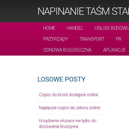
NAPINANIE TAŚM ST
HOME
HANDEL
USŁUGI BUDOWL
PRZYRZĄDY
TRANSPORT
PR
ODNOWA BIOLOGICZNA
APLIKACJE
LOSOWE POSTY
Części do broni dostępne online
Najlepsze części do zetora online
Urządzenie służace nie tylko do
dozowania kruszywa