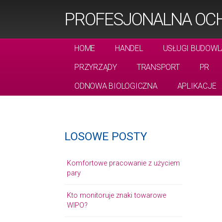
PROFESJONALNA OCH
HOME
HANDEL
USŁUGI BUDOWL
PRZYRZĄDY
TRANSPORT
PR
ODNOWA BIOLOGICZNA
APLIKACJE
LOSOWE POSTY
Komfortowe pracowanie z użyciem
pary
Kto monitoruje znaki towarowe
WIPO?