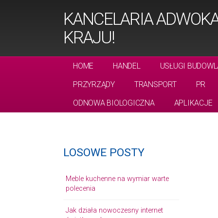
KANCELARIA ADWOKA
KRAJU!
HOME
HANDEL
USŁUGI BUDOWL
PRZYRZĄDY
TRANSPORT
PR
ODNOWA BIOLOGICZNA
APLIKACJE
LOSOWE POSTY
Meble kuchenne na wymiar warte
polecenia
Jak działa nowoczesny internet