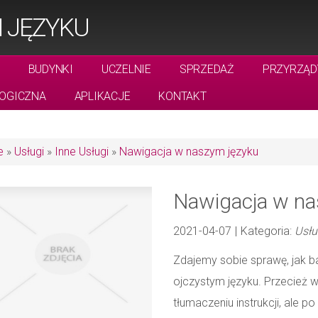
 JĘZYKU
BUDYNKI
UCZELNIE
SPRZEDAŻ
PRZYRZĄD
OGICZNA
APLIKACJE
KONTAKT
e
»
Usługi
»
Inne Usługi
»
Nawigacja w naszym języku
Nawigacja w na
2021-04-07
|
Kategoria:
Usłu
Zdajemy sobie sprawę, jak b
ojczystym języku. Przecież 
tłumaczeniu instrukcji, ale p