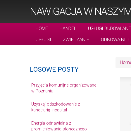
NAWIGACJA W NASZYM
HOME
HANDEL
USŁUGI BUDOWLANE
USŁUGI
ZWIEDZANIE
ODNOWA BIOL
Hom
LOSOWE POSTY
Przyjęcia komunijne organizowane
w Poznaniu
Uzyskaj odszkodowanie z
kancelarią Incapital
Energia odnawialna z
promieniowania słonecznego