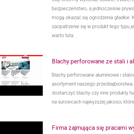
bezpieczeństwo, a jednocześnie pryw
mogą okazać się ogrodzenia gładkie
zaopatrzenie się w produkt tego typu
warto tuta...
Blachy perforowane ze stali i 
Blachy perforowane aluminiowe i stalow
asortyment naszego przedsiębiorstwa. 
dostarczyć blachy czy inne produkty 
na surowcach najwyższej jakości, któr
Firma zajmująca się pracami 