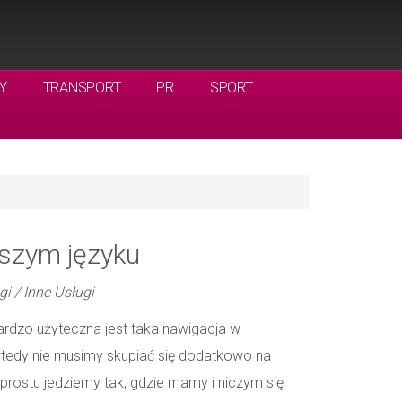
Y
TRANSPORT
PR
SPORT
szym języku
gi / Inne Usługi
ardzo użyteczna jest taka nawigacja w
wtedy nie musimy skupiać się dodatkowo na
o prostu jedziemy tak, gdzie mamy i niczym się