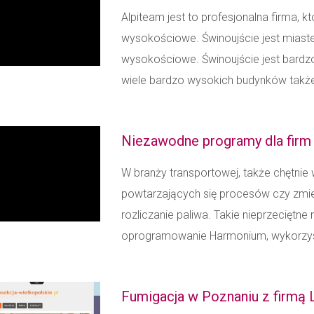
Alpiteam jest to profesjonalna firma, k
wysokościowe. Świnoujście jest miaste
wysokościowe. Świnoujście jest bardzo
wiele bardzo wysokich budynków także
Niezawodne programy dla firm
W branży transportowej, także chętnie
powtarzających się procesów czy zmie
rozliczanie paliwa. Takie nieprzecięt
oprogramowanie Harmonium, wykorzyst
Fumigacja w Poznaniu z firmą