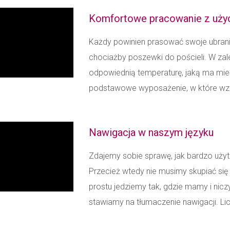
Komfortowe pracowanie z uży
Każdy powinien prasować swoje ubrania,
chociażby poszewki do pościeli. W za
odpowiednią temperaturę, jaką ma mieć
podstawowe wyposażenie, w które wzbo
Nawigacja w naszym języku
Zdajemy sobie sprawę, jak bardzo użyt
Przecież wtedy nie musimy skupiać się 
prostu jedziemy tak, gdzie mamy i nicz
stawiamy na tłumaczenie nawigacji. Lic