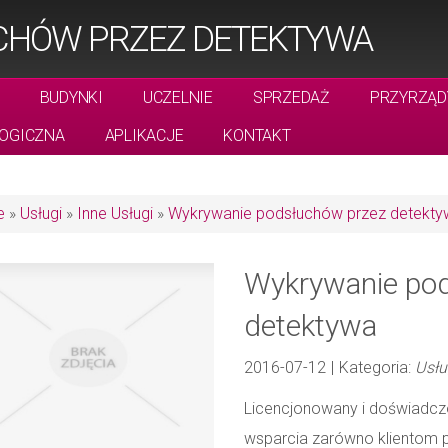
CHÓW PRZEZ DETEKTYWA
BUDYNKI
UCZELNIE
SPRZEDAŻ
PRZYRZĄD
OGICZNA
APLIKACJE
KONTAKT
e
»
Usługi
»
Inne Usługi
»
Wykrywanie podsłuchów przez detekty
Wykrywanie po
detektywa
2016-07-12
|
Kategoria:
Usłu
Licencjonowany i doświadczo
wsparcia zarówno klientom 