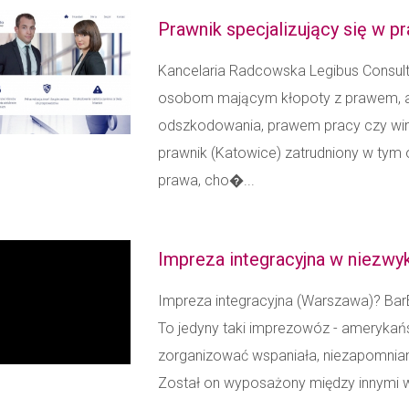
Prawnik specjalizujący się w p
Kancelaria Radcowska Legibus Consul
osobom mającym kłopoty z prawem, a
odszkodowania, prawem pracy czy win
prawnik (Katowice) zatrudniony w tym oś
prawa, cho�...
Impreza integracyjna w niezwy
Impreza integracyjna (Warszawa)? Bar
To jedyny taki imprezowóz - amerykań
zorganizować wspaniała, niezapomnianą 
Został on wyposażony między innymi w 