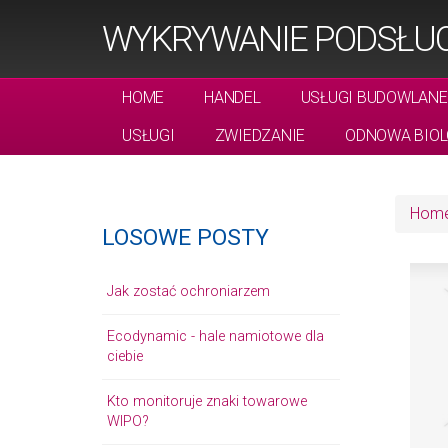
WYKRYWANIE PODSŁU
HOME
HANDEL
USŁUGI BUDOWLANE
USŁUGI
ZWIEDZANIE
ODNOWA BIOL
Hom
LOSOWE POSTY
Jak zostać ochroniarzem
Ecodynamic - hale namiotowe dla
ciebie
Kto monitoruje znaki towarowe
WIPO?