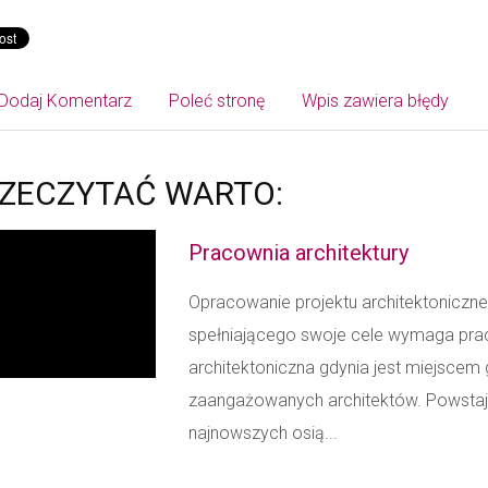
Dodaj Komentarz
Poleć stronę
Wpis zawiera błędy
ZECZYTAĆ WARTO:
Pracownia architektury
Opracowanie projektu architektonicz
spełniającego swoje cele wymaga pra
architektoniczna gdynia jest miejscem 
zaangażowanych architektów. Powstaj
najnowszych osią...