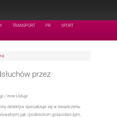
Y
TRANSPORT
PR
SPORT
wa
dsłuchów przez
gi / Inne Usługi
ny detektyw specjalizuje się w świadczeniu
prywatnym, jak i podmiotom gospodarczym,