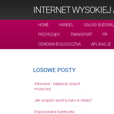
INTERNET WYSOKIEJ
HOME
HANDEL
USŁUGI BUDOWL
PRZYRZĄDY
TRANSPORT
PR
ODNOWA BIOLOGICZNA
APLIKACJE
LOSOWE POSTY
Adisound - najlepszy zespół
muzyczny.
Jak urządzić wystrój baru w lokalu?
Dopasowana buteleczka