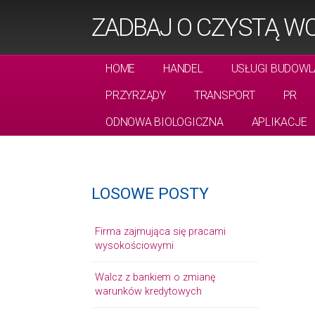
ZADBAJ O CZYSTĄ W
HOME
HANDEL
USŁUGI BUDOWL
PRZYRZĄDY
TRANSPORT
PR
ODNOWA BIOLOGICZNA
APLIKACJE
LOSOWE POSTY
Firma zajmująca się pracami
wysokościowymi
Walcz z bankiem o zmianę
warunków kredytowych