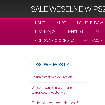
SALE WESELNE W PS
HOME
HANDEL
USŁUGI BUDOWL
PRZYRZĄDY
TRANSPORT
PR
ODNOWA BIOLOGICZNA
APLIKACJE
LOSOWE POSTY
Łóżka metalowe do sypialni
Walcz z bankiem o zmianę
warunków kredytowych
Tanie piece węglowe dla ciebie!