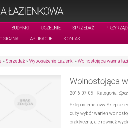
A ŁAZIENKOWA
BUDYNKI
UCZELNIE
SPRZEDAŻ
PRZYRZĄD
OGICZNA
APLIKACJE
KONTAKT
e
»
Sprzedaż
»
Wyposażenie Łazienki
»
Wolnostojąca wanna łaz
Wolnostojąca w
2016-07-05
|
Kategoria:
Sprz
Sklep internetowy Skleplazie
duży wybór wanien wolnostoj
praktyczna, ale również wygl