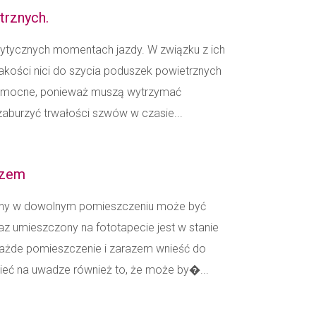
trznych.
rytycznych momentach jazdy. W związku z ich
akości nici do szycia poduszek powietrznych
le mocne, ponieważ muszą wytrzymać
zaburzyć trwałości szwów w czasie...
azem
any w dowolnym pomieszczeniu może być
z umieszczony na fototapecie jest w stanie
każde pomieszczenie i zarazem wnieść do
ieć na uwadze również to, że może by�...