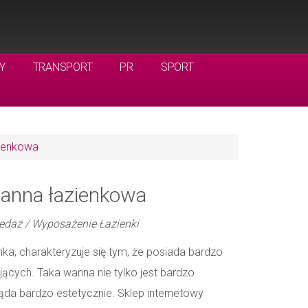
Y
TRANSPORT
PR
SPORT
ienkowa
anna łazienkowa
edaż / Wyposażenie Łazienki
nka, charakteryzuje się tym, że posiada bardzo
ących. Taka wanna nie tylko jest bardzo
ąda bardzo estetycznie. Sklep internetowy