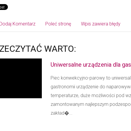
Dodaj Komentarz
Poleć stronę
Wpis zawiera błędy
ZECZYTAĆ WARTO:
Uniwersalne urządzenia dla ga
Piec konwekcyjno-parowy to uniwersa
gastronomii urządzenie do naparowywan
temperaturze, duże możliwości pod w
zamontowanym najlepszym podzespołom.
zakład�...