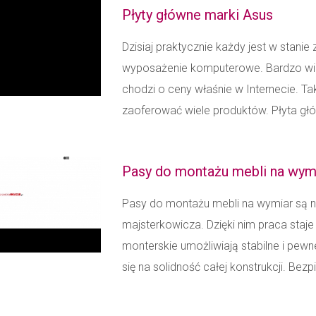
Płyty główne marki Asus
Dzisiaj praktycznie każdy jest w stanie
wyposażenie komputerowe. Bardzo wiele
chodzi o ceny właśnie w Internecie. T
zaoferować wiele produktów. Płyta głów
Pasy do montażu mebli na wym
Pasy do montażu mebli na wymiar są 
majsterkowicza. Dzięki nim praca staje 
monterskie umożliwiają stabilne i pe
się na solidność całej konstrukcji. Bez