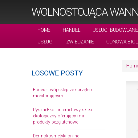
WOLNOSTOJĄCA WANN
HOME
HANDEL
USŁUGI BUDOWLANE
USŁUGI
ZWIEDZANIE
ODNOWA BIOL
Hom
LOSOWE POSTY
Fonex - twój sklep ze sprzętem
monitorującym
PyszneEko - internetowy sklep
ekologiczny oferujący m.in.
produkty bezglutenowe
Dermokosmetyki online