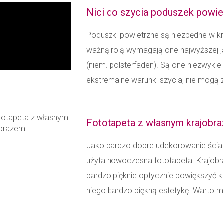
Nici do szycia poduszek powie
Poduszki powietrzne są niezbędne w k
ważną rolą wymagają one najwyższej j
(niem. polsterfäden). Są one niezwyk
ekstremalne warunki szycia, nie mogą 
Fototapeta z własnym krajobr
Jako bardzo dobre udekorowanie ści
użyta nowoczesna fototapeta. Krajobra
bardzo pięknie optycznie powiększyć 
niego bardzo piękną estetykę. Warto m