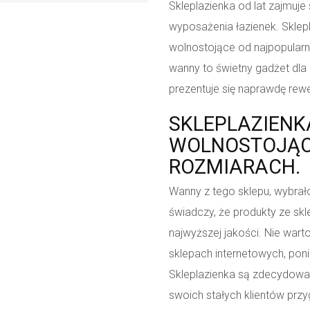
Skleplazienka od lat zajmuje
wyposażenia łazienek. Sklep
wolnostojące od najpopularn
wanny to świetny gadżet dla k
prezentuje się naprawdę rewe
SKLEPLAZIENK
WOLNOSTOJĄC
ROZMIARACH.
Wanny z tego sklepu, wybrało 
świadczy, że produkty ze sk
najwyższej jakości. Nie war
sklepach internetowych, pon
Skleplazienka są zdecydowani
swoich stałych klientów prz