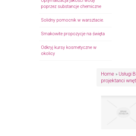
Optymalizacja jakości wody
poprzez substancje chemiczne
Solidny pomocnik w warsztacie.
Smakowite propozycje na święta
Odkryj kursy kosmetyczne w
okolicy
Home
»
Usługi 
projektanci wnęt