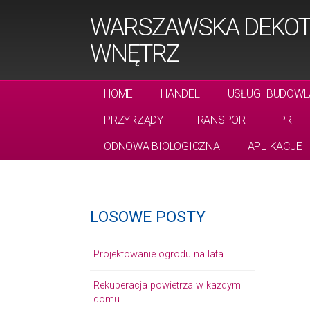
WARSZAWSKA DEKOTE
WNĘTRZ
HOME
HANDEL
USŁUGI BUDOWL
PRZYRZĄDY
TRANSPORT
PR
ODNOWA BIOLOGICZNA
APLIKACJE
LOSOWE POSTY
Projektowanie ogrodu na lata
Rekuperacja powietrza w każdym
domu