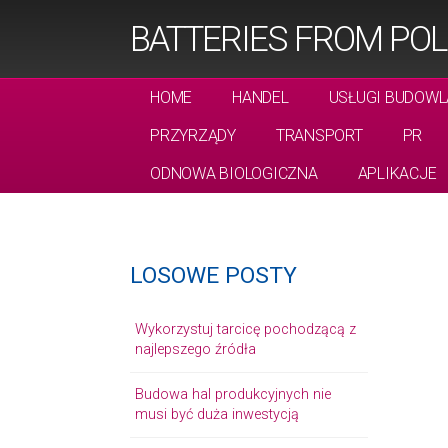
BATTERIES FROM PO
HOME
HANDEL
USŁUGI BUDOWL
PRZYRZĄDY
TRANSPORT
PR
ODNOWA BIOLOGICZNA
APLIKACJE
LOSOWE POSTY
Wykorzystuj tarcicę pochodzącą z
najlepszego źródła
Budowa hal produkcyjnych nie
musi być duża inwestycją