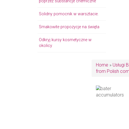
poprzez substancje chemiczne
Solidny pomocnik w warsztacie.
Smakowite propozycje na święta
Odkryj kursy kosmetyczne w
okolicy
Home
»
Usługi 
from Polish co