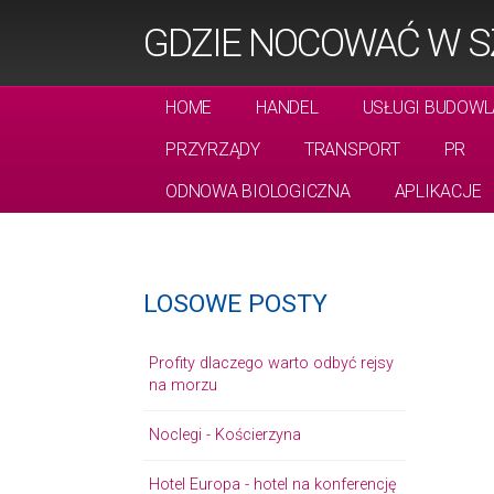
GDZIE NOCOWAĆ W S
HOME
HANDEL
USŁUGI BUDOWL
PRZYRZĄDY
TRANSPORT
PR
ODNOWA BIOLOGICZNA
APLIKACJE
LOSOWE POSTY
Profity dlaczego warto odbyć rejsy
na morzu
Noclegi - Kościerzyna
Hotel Europa - hotel na konferencję